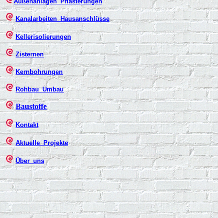
Außenanlagen_Pflasterungen
Kanalarbeiten_Hausanschlüsse
Kellerisolierungen
Zisternen
Kernbohrungen
Rohbau_Umbau
Baustoffe
Kontakt
Aktuelle_Projekte
Über_uns